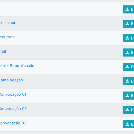
Ba
reliminar
Ba
Recursos
Ba
inal
Ba
inal - Republicação
Ba
 Homologação
Ba
Convocação 01
Ba
 Convocação 02
Ba
Convocação 03
Ba