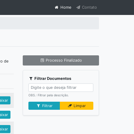
Home
Contato
Processo Finalizado
ro de
Filtrar Documentos
OBS.: Filtrar pela descrição.
ixar
Filtrar
Limpar
ixar
ixar